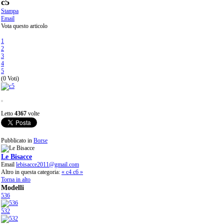
c5
Stampa
Email
Vota questo articolo
1
2
3
4
5
(0 Voti)
Letto
4367
volte
Pubblicato in
Borse
Le Bisacce
Email
lebisacce2011@gmail.com
Altro in questa categoria:
« c4
c6 »
Torna in alto
Modelli
536
532