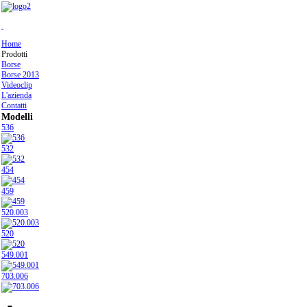
Home
Prodotti
Borse
Borse 2013
Videoclip
L'azienda
Contatti
Modelli
536
532
454
459
520.003
520
549.001
703.006